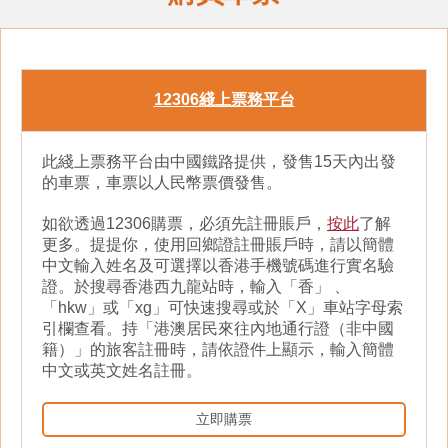
12306綫上票務平台
此綫上票務平台由中國鐵路提供，發售15天內出發
的車票，車票以人民幣票價發售。
如欲透過12306購票，必須先註冊賬戶，
按此
了解
更多。提提你，使用回鄉證註冊賬戶時，請以簡體
中文輸入姓名及可選擇以香港手機號碼進行實名驗
證。於搜尋香港西九龍站時，輸入「香」 、
「hkw」或「xg」可快速搜尋或於「X」車站字母索
引欄查看。持「港澳居民來往內地通行證（非中國
籍）」的旅客註冊時，請依證件上顯示，輸入簡體
中文或英文姓名註冊。
立即購票