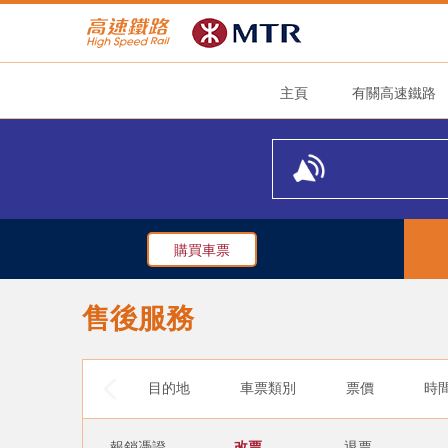
主頁
有關高速鐵路
購買車票
售後服務
目的地
車票類別
票價
時
報銷憑證
改票
退票