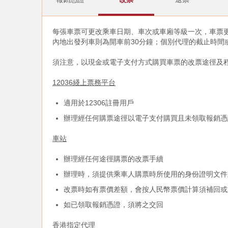
每張車票可更改乘車日期、車次或車廂等級一次，車票
內地出發列車則為開車前30分鐘；個別代理的截止時間
須注意，以現金或電子支付方式購買車票的改票途徑及
12036綫上票務平台
適用於12306註冊用戶
辦理經任何購票途徑以電子支付購買且未領取報銷憑
車站
辦理經任何途徑購票的改票手續
辦理時，須提供乘車人購票時所使用的身份證明文件
改票時如有票價差額，會按人民幣票價計算須補回或
如已領取報銷憑證，須將之交回
香港指定代理