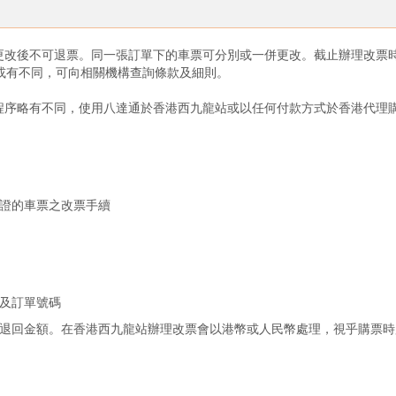
更改後不可退票。同一張訂單下的車票可分別或一併更改。截止辦理改票時
或有不同，可向相關機構查詢條款及細則。
程序略有不同，使用八達通於香港西九龍站或以任何付款方式於香港代理
證的車票之改票手續
及訂單號碼
退回金額。在香港西九龍站辦理改票會以港幣或人民幣處理，視乎購票時