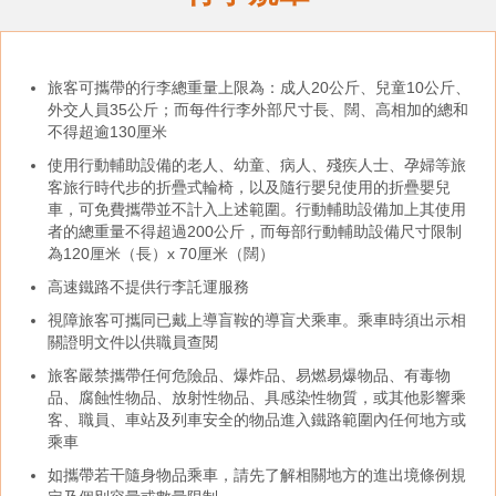
旅客可攜帶的行李總重量上限為：成人20公斤、兒童10公斤、
外交人員35公斤；而每件行李外部尺寸長、闊、高相加的總和
不得超逾130厘米
使用行動輔助設備的老人、幼童、病人、殘疾人士、孕婦等旅
客旅行時代步的折疊式輪椅，以及隨行嬰兒使用的折疊嬰兒
車，可免費攜帶並不計入上述範圍。行動輔助設備加上其使用
者的總重量不得超過200公斤，而每部行動輔助設備尺寸限制
為120厘米（長）x 70厘米（闊）
高速鐵路不提供行李託運服務
視障旅客可攜同已戴上導盲鞍的導盲犬乘車。乘車時須出示相
關證明文件以供職員查閱
旅客嚴禁攜帶任何危險品、爆炸品、易燃易爆物品、有毒物
品、腐蝕性物品、放射性物品、具感染性物質，或其他影響乘
客、職員、車站及列車安全的物品進入鐵路範圍內任何地方或
乘車
如攜帶若干隨身物品乘車，請先了解相關地方的進出境條例規