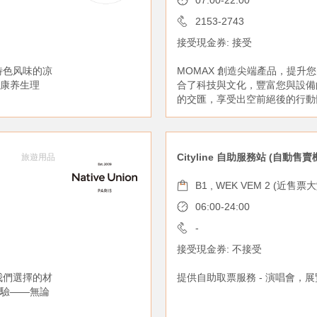
07:00-22:00
2153-2743
接受現金券: 接受
特色风味的凉
MOMAX 創造尖端產品，提升
康养生理
合了科技與文化，豐富您與設備
的交匯，享受出空前絕後的行動
Cityline 自助服務站 (自動售賣
旅遊用品
B1 , WEK VEM 2 (近售票
06:00-24:00
-
接受現金券: 不接受
從我們選擇的材
提供自助取票服務 - 演唱會，
驗——無論