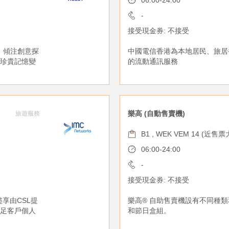
06:00-24:00
-
接受現金券: 不接受
，傾注創意探
中國電信香港為本地居民、旅居
珍貴記憶變
的流動通訊服務
樂高 (自動售賣機)
旅遊服務
B1 , WEK VEM 14 (近售
06:00-24:00
-
接受現金券: 不接受
盡享由CSL提
樂高® 自助售賣機設有不同種類
足客戶個人
和節日盒組。