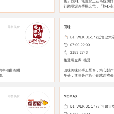
集」找到。無論您正在為親朋好
行動電源為手機充電，「旅心市
回味
零售美食
B1, WEK B1-17 (近售票大
07:00-22:00
2153-2743
接受現金券: 接受
的牛油曲奇聞
回味美味的手工蛋卷，精心製作
物。
享受，無論是作為小食或送禮都
MOMAX
零售美食
B1, WEK B1-17 (近售票大