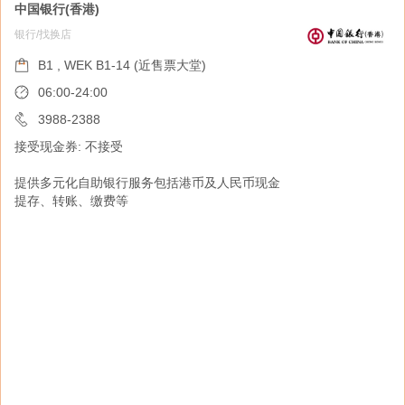
中国银行(香港)
银行/找换店
NEWG
购物指南
B1 , WEK B1-14 (近售票大堂)
B1 , WEK B1-13 (近售票大堂)
06:00-24:00
07:00-22:00
3988-2388
接受现金券: 不接受
2153-2743
接受现金券: 接受
提供多元化自助银行服务包括港币及人民币现金
提存、转账、缴费等
NEWG 是一站式零售品牌，主打保健用品、药
妆、美妆及母婴用品。