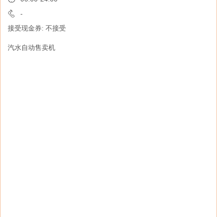
06:00-24:00
-
接受现金券: 不接受
-
接受现金券: 不接受
汽水自动售卖机
「智方便」自助登记站。拥有「智方便」户口的
用户可以通过流动应用程式或网页服务，使用其
「身份认证」、「数码签署」及「填表通」功
能，轻松登入及使用已支援「智方便」的网上服
务。用户亦可设定「个人化提示」服务，及早接
收政府服务的最新资讯。