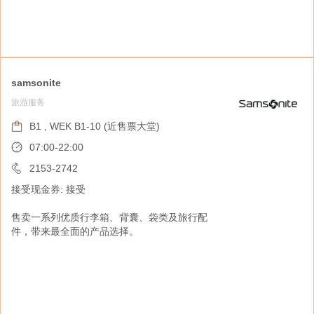
samsonite
旅游服务
手信栈
购物指南
B1 , WEK B1-10 (近售票大堂)
B1 , WEK B1-9 (近售票大堂)
07:00-22:00
07:00-22:00
2153-2742
接受现金券: 接受
2153-2743
接受现金券: 接受
售卖一系列优质行李箱、背囊、袋类及旅行配
件，带来最全面的产品选择。
提供一站式的购物体验，售卖香港本地零售美食
礼品及包装食品