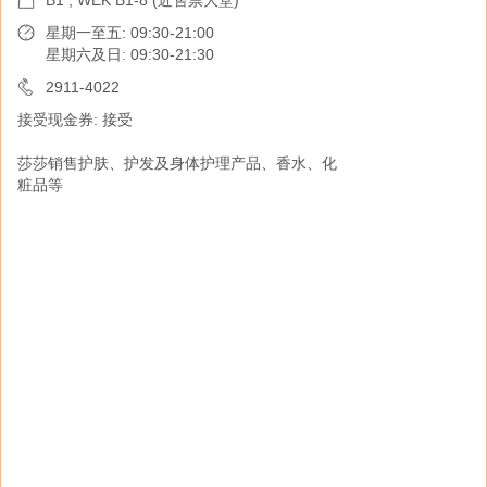
B1 , WEK B1-8 (近售票大堂)
B1 , WEK B1-7 (近售票大堂)
星期一至五: 09:30-21:00
星期六及日: 09:30-21:30
07:00-20:00
2911-4022
2726-1622
接受现金券: 接受
接受现金券: 接受
莎莎销售护肤、护发及身体护理产品、香水、化
星巴克致力让您在舒适环境下享受独特的星巴克
粧品等
体验。