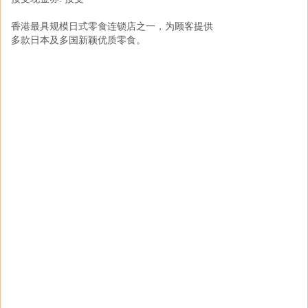
接受现金券: 接受
香港最具规模日式零食连锁店之一，为顾客提供
多款日本及多国新颖优质零食。
万宁一直「以客为先」，提供全面的优质产品及
服务。