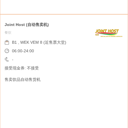
Joint Host (自动售卖机)
餐饮
游觅 (自动售卖机)
旅游服务
B1 , WEK VEM 8 (近售票大堂)
B1 , WEK VEM 7 (近售票大堂)
06:00-24:00
06:00-24:00
-
接受现金券: 不接受
-
接受现金券: 不接受
售卖饮品自动售货机
游觅MEEET旅游纪念品设计品牌从「游历、寻
觅」出发，倾注创意探索城市的独特文化，以色
彩、美学和创意角度将旅客每片珍贵记忆变成永
久收藏。