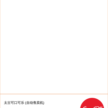
Eat3D筷食无时无刻为您带来轻松方便的自热系
列美食及饮品。
太古可口可乐 (自动售卖机)