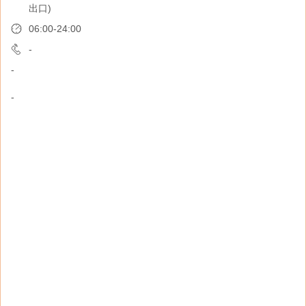
出口)
B1 , WEK VEM 15 (近售票大堂 A1 出口)
06:00-24:00
06:00-24:00
-
-
-
接受现金券: 不接受
-
HAREODY提供各式各样的产品满足旅客需要，
包括充电线、旅行插座、纪念品等。 PAPERY
提供永续环保时尚及生活用品，包括手袋包包、
钱包、手机配件、消毒用品等。