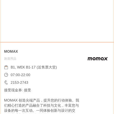
MOMAX
旅遊用品
鲤鱼门．绍香园
零售美食
B1, WEK B1-17 (近售票大堂)
B1, WEK B1-17 (近售票大堂)
07:00-22:00
07:00-22:00
2153-2743
接受现金券: 接受
2153-2743
接受现金券: 接受
MOMAX 创造尖端产品，提升您的行动体验。我
们精心打造的产品融合了科技与文化，丰富您与
始创于1968年，鲤鱼门．绍香园专为旅客提供
设备的每一次互动。一同体验创新与设计的交
各式香港特色风味的凉果及果仁。从选材到制