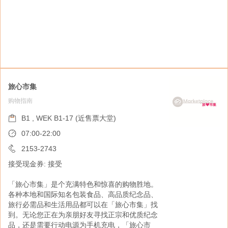
旅心市集
购物指南
卡莱美
健康美容
B1 , WEK B1-17 (近售票大堂)
B1 , WEK B1-16 (近售票大堂 A 出口)
07:00-22:00
星期一至四: 09:30-21:00
2153-2743
星期五至日: 09:30-21:30
接受现金券: 接受
2301-3003
「旅心市集」是个充满特色和惊喜的购物胜地。
接受现金券: 接受
各种本地和国际知名包装食品、高品质纪念品、
旅行必需品和生活用品都可以在「旅心市集」找
卡莱美销售化妆品、护肤品、保健及美容产品等
到。无论您正在为亲朋好友寻找正宗和优质纪念
品，还是需要行动电源为手机充电，「旅心市