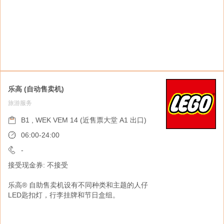
乐高 (自动售卖机)
旅游服务
IMC Networks (自动售卖机)
旅游服务
B1 , WEK VEM 14 (近售票大堂 A1 出口)
B1 (VEM) , WEK VEM 13 (近售票大堂 A1
06:00-24:00
出口)
-
06:00-24:00
接受现金券: 不接受
-
乐高® 自助售卖机设有不同种类和主题的人仔
接受现金券: 不接受
LED匙扣灯，行李挂牌和节日盒组。
IMC Networks为客户提供优质的流动通讯服
务。客户可尽享由CSL提供一流的全港流动网络