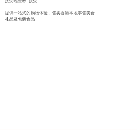
接受现金券: 接受
-
接受现金券: 接受
提供一站式的购物体验，售卖香港本地零售美食
礼品及包装食品
「恒香老饼家」始创于1920年，自70年代转型
后，则主打唐饼． 酥饼以及民间小食为本港及
海外华人，制作及推广历久常新的唐饼产品。