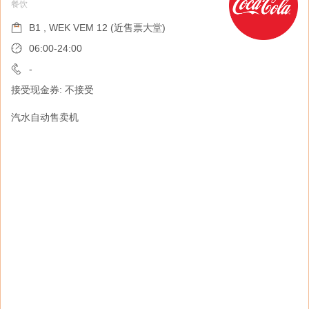
餐饮
维他新鲜茶 (自动售卖机)
餐饮
B1 , WEK VEM 12 (近售票大堂)
B1 , WEK VEM 11 (近售票大堂)
06:00-24:00
06:00-24:00
-
接受现金券: 不接受
-
接受现金券: 不接受
汽水自动售卖机
维他新鲜茶坚守三大标准：香港新鲜制造、严选
优质真茶真果汁、 绝不添加人造色素及防腐
剂，配合冷泡技术将最fresh味道锁住，加埋冷
藏直送，就系新鲜好味又健康慨维他新鲜茶！