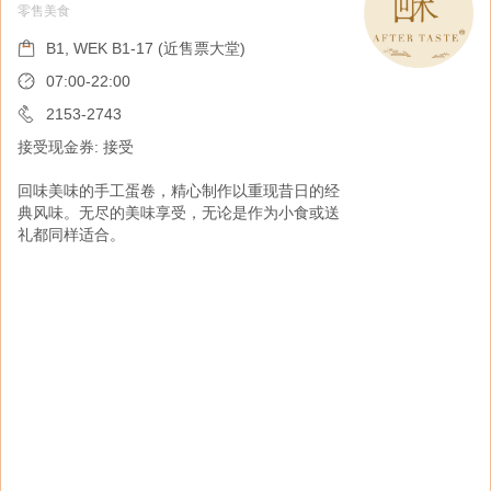
零售美食
香港小熊曲奇
零售美食
B1, WEK B1-17 (近售票大堂)
B1, WEK B1-17 (近售票大堂)
07:00-22:00
07:00-22:00
2153-2743
接受现金券: 接受
2153-2743
接受现金券: 接受
回味美味的手工蛋卷，精心制作以重现昔日的经
典风味。无尽的美味享受，无论是作为小食或送
香港小熊曲奇深受本地人和游客喜爱, 以其令人
礼都同样适合。
无法抗拒的牛油曲奇闻名, 是必试的香港特色美
食，更是适合任何场合的完美礼物。