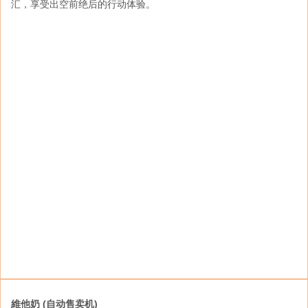
汇，享受出空前绝后的行动体验。
作，我们始终秉持高标准，坚守健康养生理念，
致力为旅客献上「一份来自鲤鱼门的祝福」。
維他奶 (自动售卖机)