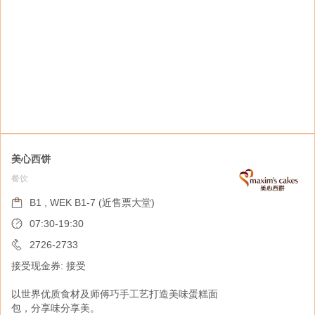
美心西饼
餐饮
MX
餐饮
B1 , WEK B1-7 (近售票大堂)
B1 , WEK B1-6 (近售票大堂)
07:30-19:30
07:00-19:30
2726-2733
接受现金券: 接受
2702-3602
接受现金券: 接受
以世界优质食材及师傅巧手工艺打造美味蛋糕面
包，分享味分享美。