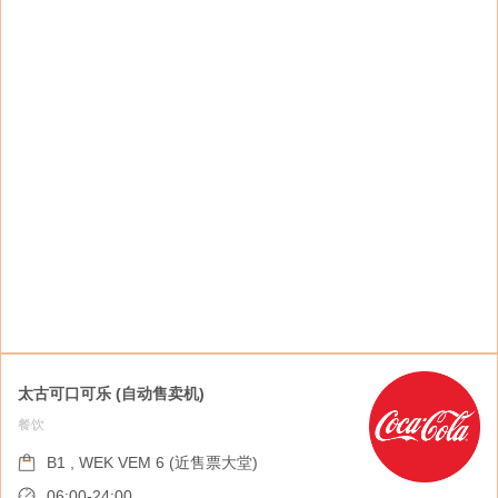
太古可口可乐 (自动售卖机)
餐饮
「智方便」自助登记站
旅游服务
B1 , WEK VEM 6 (近售票大堂)
B1 , WEK VEM 4 (近售票大堂)
06:00-24:00