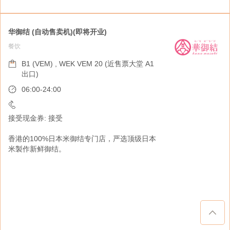
华御结 (自动售卖机)(即将开业)
餐饮
Zero Travity (自动售卖机) (营业至6月18日)
健康美容
B1 (VEM) , WEK VEM 20 (近售票大堂 A1
出口)
B1 , WEK VEM 20 (近售票大堂 A1 出口)
06:00-24:00
06:00-24:00
-
接受现金券: 接受
接受现金券: 不接受
香港的100%日本米御结专门店，严选顶级日本
以轻巧便携的包装出售环保毛巾和枕套，方便旅
米製作新鲜御结。
行者携带。 不添加荧光剂、漂白剂，安全卫
生，适合所有肤质。