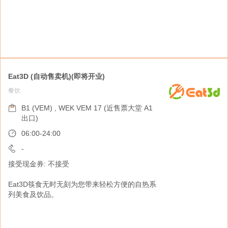
Eat3D (自动售卖机)(即将开业)
餐饮
美珍香(自动售卖机) (营业至6月17日)
购物指南
B1 (VEM) , WEK VEM 17 (近售票大堂 A1
出口)
B1 , WEK VEM 17 (近售票大堂 A1 出口)
06:00-24:00
06:00-24:00
-
-
接受现金券: 不接受
接受现金券: 不接受
Eat3D筷食无时无刻为您带来轻松方便的自热系
美珍香是一个新加坡品牌，自 1933 年以来一直
列美食及饮品。
致力于制作最好的肉干。美珍香在香港西九龙站
推出了“首创”的自动售货机概念。全新的购物体
验旨在将新加坡肉干带给顾客。非常适合送礼或