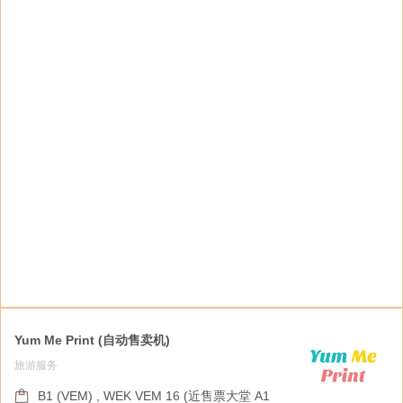
覆盖并确信通讯服务选择，满足客户个人化服务
的要求。
Yum Me Print (自动售卖机)
旅游服务
Hareody Mall x Papery (自动售卖机)
旅游服务
B1 (VEM) , WEK VEM 16 (近售票大堂 A1