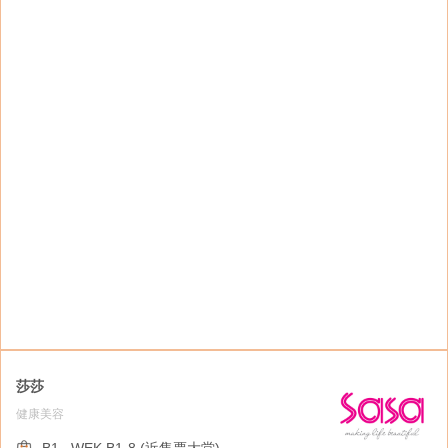
升级版速食概念品牌MX透过服务和食物打造新
的速食潮流。
莎莎
健康美容
星巴克
餐饮