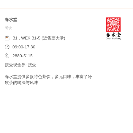
春水堂
餐饮
尚好记清汤腩
餐饮
B1 , WEK B1-5 (近售票大堂)
B1 , WEK B1-4 (近售票大堂)
09:00-17:30
07:30-19:45
2880-5115
接受现金券: 接受
2345-5777
接受现金券: 接受
春水堂提供多款特色茶饮，多元口味，丰富了冷
饮茶的喝法与风味
尚好记清汤腩以崩沙腩面最出名。每天均会用上
逾百斤肉味香浓的本地新鲜牛腩，加牛骨从早上
起焖煮招牌牛腩；清汤底则以十多种香料秘制，
每个工序都一丝不苟。除了清汤崩沙腩，也不要
错过腩汁萝卜等小食。