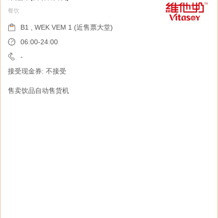
餐饮
NATIVE UNION
旅遊用品
B1 , WEK VEM 1 (近售票大堂)
B1, WEK B1-17 (近售票大堂)
06:00-24:00
07:00-22:00
-
接受现金券: 不接受
2153-2743
接受现金券: 接受
售卖饮品自动售货机
NATIVE UNION 致力于创造经典且耐用的科技
配件。从我们选择的材料到我们关注的细节，每
一款产品都旨在提升您的日常体验——无论是在
家中、工作场所，还是在旅途中。