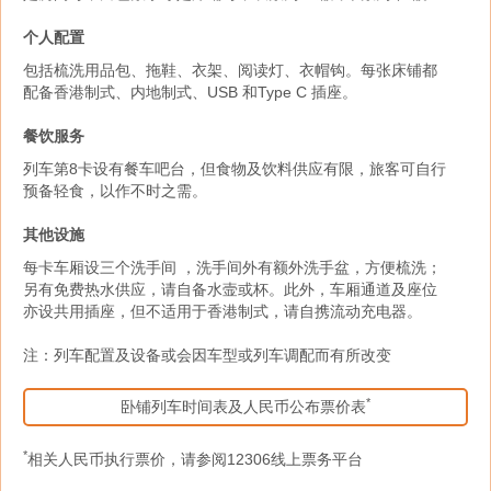
个人配置
包括梳洗用品包、拖鞋、衣架、阅读灯、衣帽钩。每张床铺都
配备香港制式、内地制式、USB 和Type C 插座。
餐饮服务
列车第8卡设有餐车吧台，但食物及饮料供应有限，旅客可自行
预备轻食，以作不时之需。
其他设施
每卡车厢设三个洗手间 ，洗手间外有额外洗手盆，方便梳洗；
另有免费热水供应，请自备水壸或杯。此外，车厢通道及座位
亦设共用插座，但不适用于香港制式，请自携流动充电器。
注：列车配置及设备或会因车型或列车调配而有所改变
*
卧铺列车时间表及人民币公布票价表
*
相关人民币执行票价，请参阅12306线上票务平台