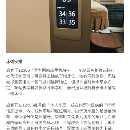
床铺安排
旅客于12306「官方网站或手机APP」、车站票务柜位或旅行
社代理购票时，可选择上铺或下铺床位，如有同行旅客，系统
会尽量安排同一房间及相连床铺位，但视乎当时剩余车票而
定。车站售票机发售动卧车票时，会根据系统随机安排上铺或
下铺床位。
旅客可在12306账号的「本人车票」或在购票时提供的「行程
信息提示」内，找到车厢和座位编号。由于所乘坐的是卧铺列
车，座位编号便是床铺号。登车时首先要到所乘的车厢，而车
厢内每间房外会有发光标示牌，不需理会上方蓝色数字，那个
是房间号，白色数字才是床铺号，双数为上铺而单数为下铺。