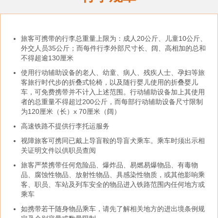
旅客可携带的行李总重量上限为：成人20公斤、儿童10公斤、
外交人员35公斤；而每件行李外部尺寸长、阔、高相加的总和
不得超逾130厘米
使用行动辅助设备的老人、幼童、病人、残疾人士、孕妇等旅
客旅行时代步的折叠式轮椅，以及随行婴儿使用的折叠婴儿
车，可免费携带并不计入上述范围。行动辅助设备加上其使用
者的总重量不得超过200公斤，而每部行动辅助设备尺寸限制
为120厘米（长）x 70厘米（阔）
高速铁路不提供行李托运服务
视障旅客可携同已戴上导盲鞍的导盲犬乘车。乘车时须出示相
关证明文件以供职员查阅
旅客严禁携带任何危险品、爆炸品、易燃易爆物品、有毒物
品、腐蚀性物品、放射性物品、具感染性物质，或其他影响乘
客、职员、车站及列车安全的物品进入铁路范围内任何地方或
乘车
如携带若干随身物品乘车，请先了解相关地方的进出境条例规