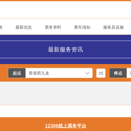
路
最新信息
票务资料
乘车须知
服务及设施
最新服务资讯
起点
终点
12306线上票务平台